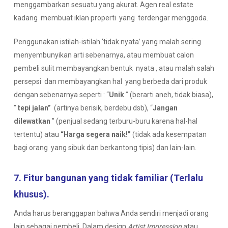
menggambarkan sesuatu yang akurat. Agen real estate
kadang membuat iklan properti yang terdengar menggoda.
Penggunakan istilah-istilah ‘tidak nyata’ yang malah sering
menyembunyikan arti sebenarnya, atau membuat calon
pembeli sulit membayangkan bentuk nyata , atau malah salah
persepsi dan membayangkan hal yang berbeda dari produk
dengan sebenarnya seperti : “
Unik
” (berarti aneh, tidak biasa),
”
tepi jalan”
(artinya berisik, berdebu dsb), “
Jangan
dilewatkan
” (penjual sedang terburu-buru karena hal-hal
tertentu) atau
“Harga segera naik!”
(tidak ada kesempatan
bagi orang yang sibuk dan berkantong tipis) dan lain-lain.
7. Fitur bangunan yang tidak familiar (
Terlalu
khusus
)
.
Anda harus beranggapan bahwa Anda sendiri menjadi orang
lain sebagai pembeli, Dalam design
Artist Impression
atau