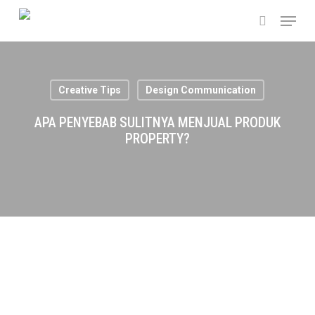
Skip
Menu
to
search
main
content
Creative Tips
Design Communication
APA PENYEBAB SULITNYA MENJUAL PRODUK
PROPERTY?