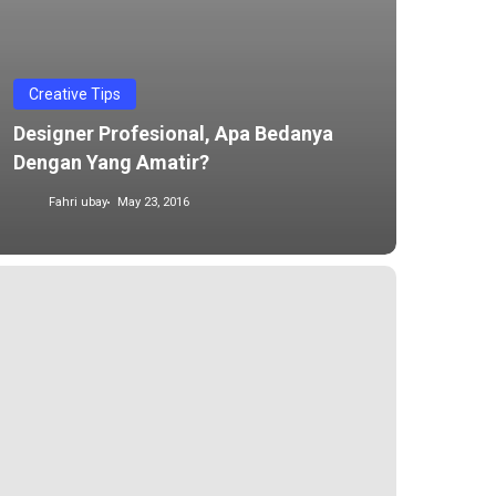
Creative Tips
Designer Profesional, Apa Bedanya
Dengan Yang Amatir?
Fahri ubay
May 23, 2016
ount
cutive,
ationship
nmaker
es
keting