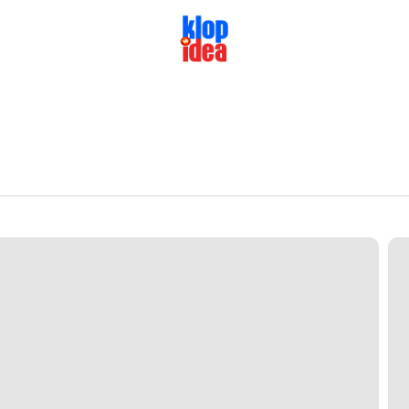
Des
pro
apa
bed
den
yan
ama