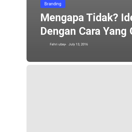
Branding
Mengapa Tidak? Ide
Dengan Cara Yang 
Fahri ubay
July 13, 2016
Pitching
Project
dengan
kompetitor,
Bagaimana
menghadapinya