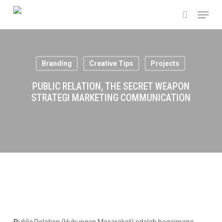
Skip
Menu
to
search
main
content
Branding
Creative Tips
Projects
PUBLIC RELATION, THE SECRET WEAPON
STRATEGI MARKETING COMMUNICATION