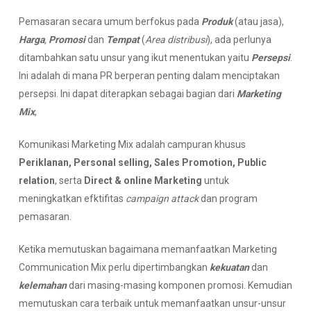
Pemasaran secara umum berfokus pada
P
roduk
(atau jasa),
H
arga
,
P
romosi
dan
T
empat
(
Area
distribusi
), ada perlunya
ditambahkan satu unsur yang ikut menentukan yaitu
P
ersepsi
.
Ini adalah di mana PR berperan penting dalam menciptakan
persepsi. Ini dapat diterapkan sebagai bagian dari
Marketing
Mix
,
Komunikasi Marketing Mix adalah campuran khusus
P
eriklanan
,
P
ersonal selling
,
Sales Promotion
,
Public
relation
, serta
Direct & online Marketing
untuk
meningkatkan efktifitas
campaign attack
dan program
pemasaran.
Ketika memutuskan bagaimana memanfaatkan Marketing
Communication Mix perlu dipertimbangkan
kekuatan
dan
kelemahan
dari masing-masing komponen promosi. Kemudian
memutuskan cara terbaik untuk memanfaatkan unsur-unsur