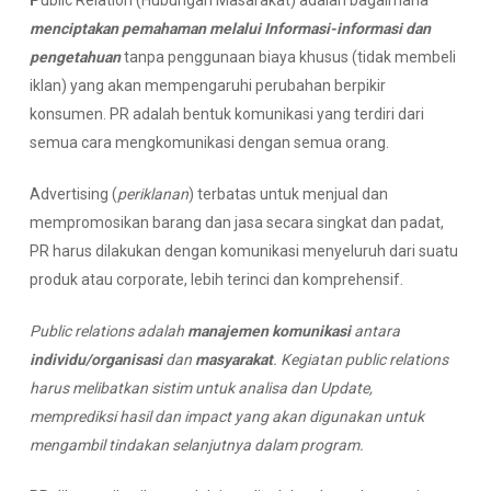
P
ublic Relation (Hubungan Masarakat) adalah bagaimana
menciptakan
pemahaman melalui
Informasi-informasi dan
pengetahuan
tanpa penggunaan biaya khusus (tidak membeli
iklan) yang akan mempengaruhi perubahan berpikir
konsumen. PR adalah bentuk komunikasi yang terdiri dari
semua cara mengkomunikasi dengan semua orang.
Advertising (
periklanan
) terbatas untuk menjual dan
mempromosikan barang dan jasa secara singkat dan padat,
PR harus dilakukan dengan komunikasi menyeluruh dari suatu
produk atau corporate, lebih terinci dan komprehensif.
Public relations
adalah
manajemen
komunikasi
antara
individu
/
organisasi
dan
masyarakat
.
K
egiatan
public relations
harus
melibatkan sistim
untuk
analis
a
dan
Update
,
memprediksi
hasil dan impact
yang akan
digunakan
untuk
mengambil tindakan selanjutnya dalam program
.