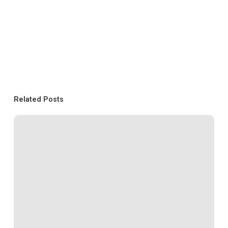
Related Posts
Bagaimana
Developer
Properti
Bisa
Bertahan
di
Tengah
Penjualan
yang