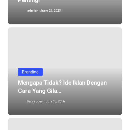
Penting!
admin
June 29, 2023
Mengapa
tidak?
Ide
iklan
dengan
cara
Branding
yang
Mengapa Tidak? Ide Iklan Dengan
gila…
Cara Yang Gila…
Fahri ubay
July 13, 2016
Designer
profesional,