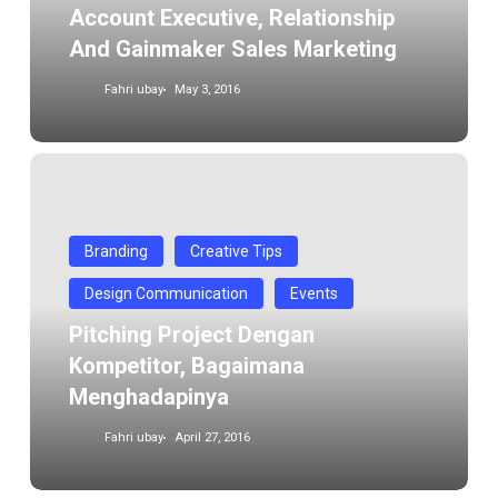
Account Executive, Relationship
And Gainmaker Sales Marketing
Fahri ubay
May 3, 2016
Pitching
Project
dengan
Branding
Creative Tips
kompetitor,
Bagaimana
Design Communication
Events
menghadapinya
Pitching Project Dengan
Kompetitor, Bagaimana
Menghadapinya
Fahri ubay
April 27, 2016