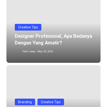
apa
bedanya
dengan
yang
Creative Tips
amatir?
Designer Profesional, Apa Bedanya
Dengan Yang Amatir?
Fahri ubay
May 23, 2016
Account
Executive,
relationship
and
gainmaker
sales
Branding
Creative Tips
Marketing