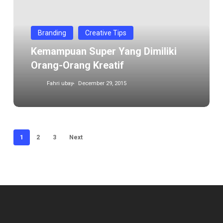
dimiliki
orang-
orang
Branding
Creative Tips
kreatif
Kemampuan Super Yang Dimiliki
Orang-Orang Kreatif
Fahri ubay
December 29, 2015
1
2
3
Next