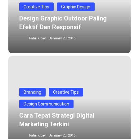
dan
Creative Tips
Graphic Design
responsif
Design Graphic Outdoor Paling
Efektif Dan Responsif
Fahri ubay
January 28, 2016
Cara
tepat
Strategi
Digital
Marketing
Branding
Creative Tips
Terkini
Design Communication
Cara Tepat Strategi Digital
Marketing Terkini
Fahri ubay
January 20, 2016