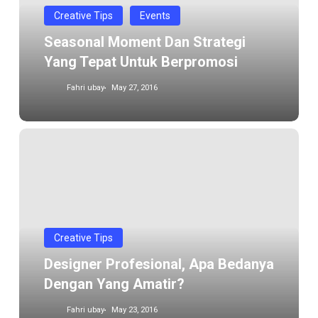
tepat
Creative Tips
Events
untuk
Seasonal Moment Dan Strategi
berpromosi
Yang Tepat Untuk Berpromosi
Fahri ubay
May 27, 2016
Designer
profesional,
apa
bedanya
dengan
yang
Creative Tips
amatir?
Designer Profesional, Apa Bedanya
Dengan Yang Amatir?
Fahri ubay
May 23, 2016