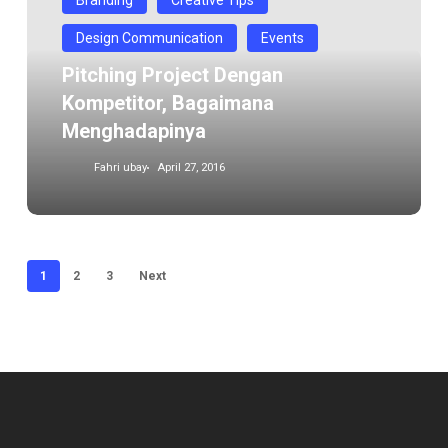
kompetitor,
Bagaimana
Design Communication
Events
menghadapinya
Pitching Project Dengan
Kompetitor, Bagaimana
Menghadapinya
Fahri ubay
April 27, 2016
1
2
3
Next