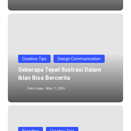
Seberapa
tepat
ilustrasi
dalam
Iklan
bisa
Creative Tips
Design Communication
bercerita
Seberapa Tepat Ilustrasi Dalam
Iklan Bisa Bercerita
Fahri ubay
May 11, 2016
Pitching
Project
dengan
Branding
Creative Tips