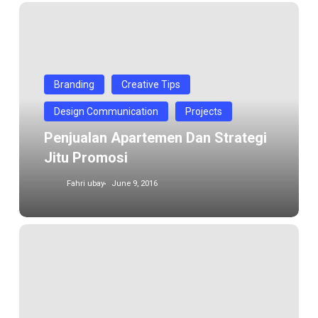
Penjualan
Apartemen
Dan
Strategi
Jitu
Branding
Creative Tips
Promosi
Design Communication
Projects
Penjualan Apartemen Dan Strategi
Jitu Promosi
Fahri ubay
June 9, 2016
Seasonal
Moment
dan
strategi
yang