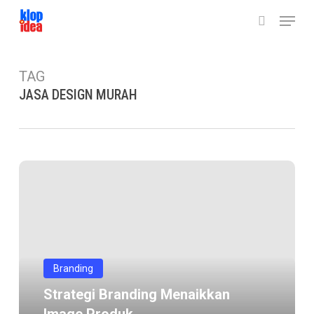
Skip
Menu
to
search
main
content
TAG
JASA DESIGN MURAH
Strategi
Branding
menaikkan
image
Produk
Branding
Strategi Branding Menaikkan