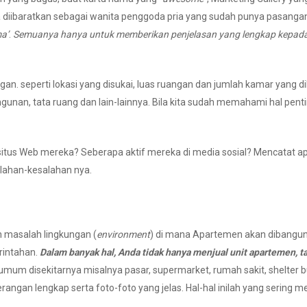
a diibaratkan sebagai wanita penggoda pria yang sudah punya pasang
a’
.
Semuanya hanya untuk memberikan penjelasan yang lengkap kepada 
ggan. seperti lokasi yang disukai, luas ruangan dan jumlah kamar yang 
angunan, tata ruang dan lain-lainnya. Bila kita sudah memahami hal pent
situs Web mereka? Seberapa aktif mereka di media sosial? Mencatat a
lahan-kesalahan nya.
h masalah lingkungan (
environment
) di mana Apartemen akan dibangun
rintahan.
Dalam banyak hal, Anda tidak hanya menjual
unit apartemen
,
t
umum disekitarnya misalnya pasar, supermarket, rumah sakit, shelter 
terangan lengkap serta foto-foto yang jelas. Hal-hal inilah yang sering