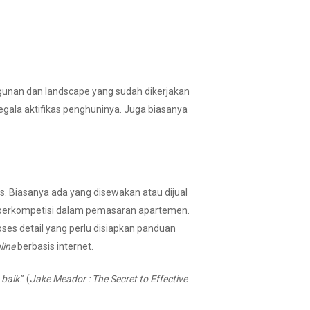
unan dan landscape yang sudah dikerjakan
egala aktifikas penghuninya. Juga biasanya
s. Biasanya ada yang disewakan atau dijual
berkompetisi dalam pemasaran apartemen.
es detail yang perlu disiapkan panduan
line
berbasis internet.
 baik
.” (
Jake Meador :
The Secret to Effective