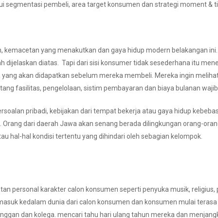
ahui segmentasi pembeli, area target konsumen dan strategi moment &
an, kemacetan yang menakutkan dan gaya hidup modern belakangan ini.
dijelaskan diatas. Tapi dari sisi konsumer tidak sesederhana itu men
apa yang akan didapatkan sebelum mereka membeli. Mereka ingin mel
tang fasilitas, pengelolaan, sistim pembayaran dan biaya bulanan wajib
persoalan pribadi, kebijakan dari tempat bekerja atau gaya hidup keb
. Orang dari daerah Jawa akan senang berada dilingkungan orang-orang J
atau hal-hal kondisi tertentu yang dihindari oleh sebagian kelompok.
ersonal karakter calon konsumen seperti penyuka musik, religius, p
a masuk kedalam dunia dari calon konsumen dan konsumen mulai terasa
nggan dan kolega. mencari tahu hari ulang tahun mereka dan menjangk