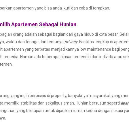
sarkan apartemen yang bisa anda ikuti dan coba di terapkan.
ilih Apartemen Sebagai Hunian
ian orang adalah sebagai bagian dari gaya hidup di kota besar. Selain 
aya, waktu dan tenaga dan tentunya
privacy
. Fasilitas lengkap di aperte
it apartemen yang terbatas menjadikannya low maintenance bagi pen
 tersedia. Namun ada beberapa alasan tersendiri dari individu atau se
rtemen.
orang yang ingin berbisnis di property, banyaknya masyarakat yang menc
a memiliki stabilitas dan sekaligus aman. Hunian bersusun seperti
apa
, bangunan yang bertujuan untuk dijadikan rumah kedua dengan lokasi 
nya.