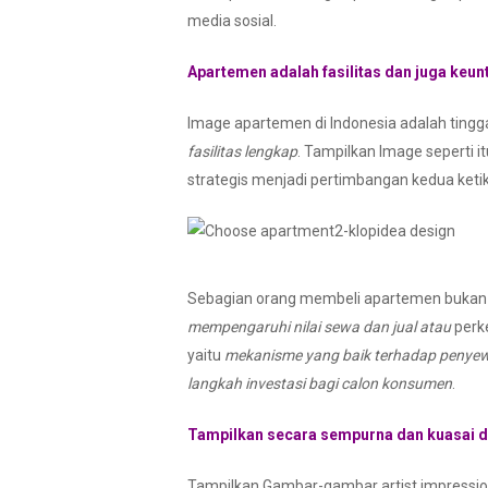
media sosial.
Apartemen adalah fasilitas dan juga keun
Image apartemen di Indonesia adalah tingg
fasilitas lengkap
. Tampilkan Image seperti i
strategis menjadi pertimbangan kedua ketik
Sebagian orang membeli apartemen bukan un
mempengaruhi nilai sewa dan jual atau
perk
yaitu
mekanisme yang baik terhadap penyew
langkah investasi bagi calon konsumen
.
Tampilkan secara sempurna dan kuasai de
Tampilkan Gambar-gambar artist impressio