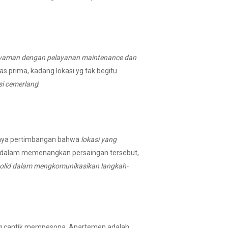
, nyaman dengan pelayanan maintenance dan
s prima, kadang lokasi yg tak begitu
si cemerlang
!
alnya pertimbangan bahwa
lokasi yang
s dalam memenangkan persaingan tersebut,
solid dalam mengkomunikasikan langkah-
ang cantik mempesona. Apartemen adalah