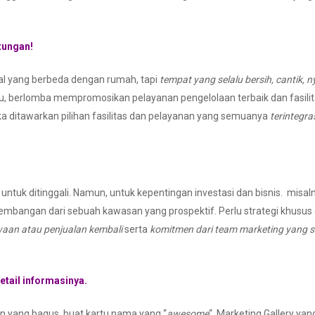
tungan!
al yang berbeda dengan rumah, tapi
tempat yang selalu bersih, cantik
tu, berlomba mempromosikan pelayanan pengelolaan terbaik dan fasilita
a ditawarkan pilihan fasilitas dan pelayanan yang semuanya
terintegra
tuk ditinggali. Namun, untuk kepentingan investasi dan bisnis. mis
embangan dari sebuah kawasan yang prospektif. Perlu strategi khusu
aan atau penjualan kembali
serta
komitmen dari team marketing yang 
tail informasinya.
n yang bagus, buat kartu nama yang “
awesome
“, Marketing Gallery y