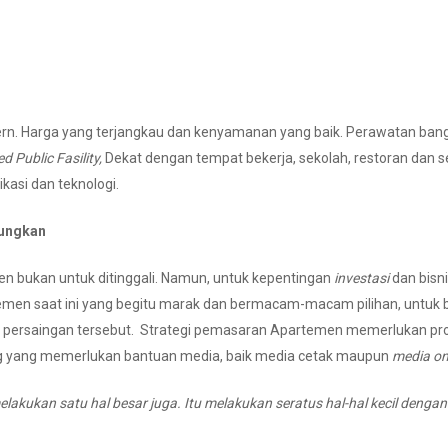
rn. Harga yang terjangkau dan kenyamanan yang baik. Perawatan bang
d Public Fasility,
Dekat dengan tempat bekerja, sekolah, restoran dan s
asi dan teknologi.
tungkan
n bukan untuk ditinggali. Namun, untuk kepentingan
investasi
dan bisni
en saat ini yang begitu marak dan bermacam-macam pilihan, untuk 
persaingan tersebut. Strategi pemasaran Apartemen memerlukan pros
ing yang memerlukan bantuan media, baik media cetak maupun
media on
lakukan satu hal besar juga. Itu melakukan seratus hal-hal kecil dengan