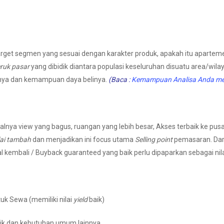
arget segmen yang sesuai dengan karakter produk, apakah itu apar
ruk pasar
yang dibidik diantara populasi keseluruhan disuatu area/wi
nya dan kemampuan daya belinya.
(Baca :
Kemampuan Analisa Anda men
salnya view yang bagus, ruangan yang lebih besar, Akses terbaik ke pus
lai tambah
dan menjadikan ini focus utama
Selling point
pemasaran. Dari 
 kembali / Buyback guaranteed yang baik perlu dipaparkan sebagai nilai
tuk Sewa (memiliki nilai
yield
baik)
lik dan kebutuhan umum lainnya