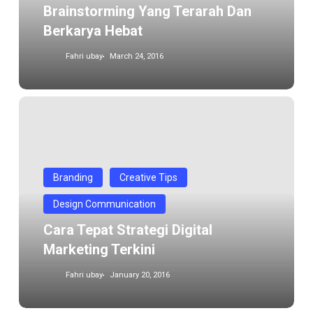
Brainstorming Yang Terarah Dan
Berkarya Hebat
Fahri ubay
March 24, 2016
Cara
tepat
Strategi
Digital
Marketing
Branding
Creative Tips
Terkini
Design Communication
Cara Tepat Strategi Digital
Marketing Terkini
Fahri ubay
January 20, 2016