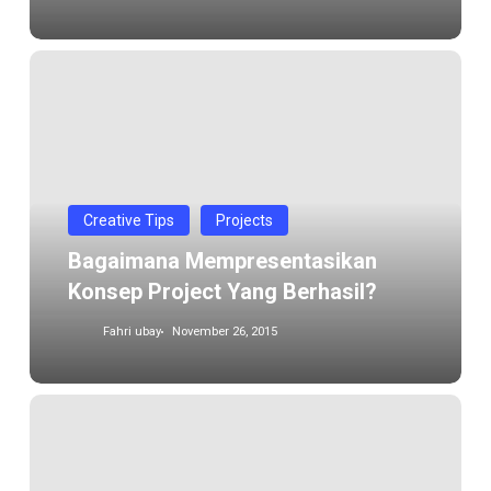
Bagaimana
mempresentasikan
Konsep
project
yang
berhasil?
Creative Tips
Projects
Bagaimana Mempresentasikan
Konsep Project Yang Berhasil?
Fahri ubay
November 26, 2015
Efek
Warna
dalam