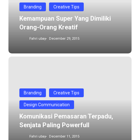
orang
Branding
Creative Tips
kreatif
Kemampuan Super Yang Dimiliki
Orang-Orang Kreatif
Fahri ubay
December 29, 2015
Komunikasi
Pemasaran
Terpadu,
senjata
paling
Branding
Creative Tips
powerfull
Design Communication
Komunikasi Pemasaran Terpadu,
Senjata Paling Powerfull
Fahri ubay
December 11, 2015