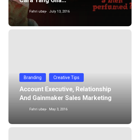
Cara Yang Gila…
Fahri ubay
July 13, 2016
Account
Executive,
relationship
and
gainmaker
sales
Branding
Creative Tips
Marketing
Account Executive, Relationship
And Gainmaker Sales Marketing
Fahri ubay
May 3, 2016
Pitching
Project