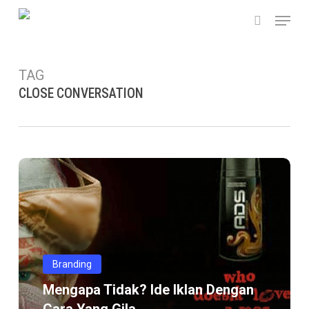
Skip
Menu
to
search
main
content
TAG
CLOSE CONVERSATION
Mengapa
tidak?
Ide
iklan
dengan
cara
Branding
yang
Mengapa Tidak? Ide Iklan Dengan
gila…