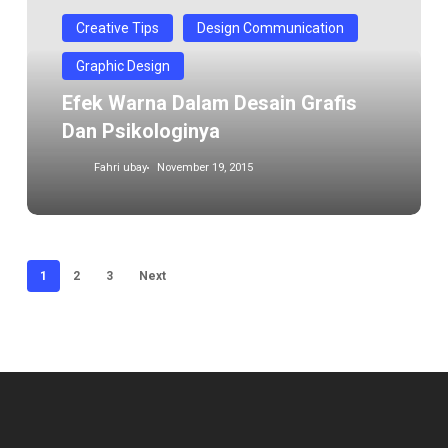
Desain
Grafis
Creative Tips
Design Communication
dan
Graphic Design
Psikologinya
Efek Warna Dalam Desain Grafis
Dan Psikologinya
Fahri ubay
November 19, 2015
1
2
3
Next