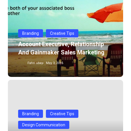
relationship
and
gainmaker
sales
Branding
Creative Tips
Marketing
Account Executive, Relationship
And Gainmaker Sales Marketing
Fahri ubay
May 3, 2016
Cara
tepat
Strategi
Digital
Marketing
Branding
Creative Tips
Terkini
Design Communication