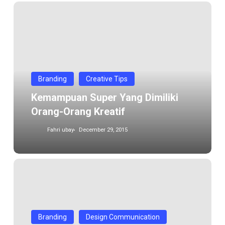
Kemampuan
Super
yang
dimiliki
orang-
orang
Branding
Creative Tips
kreatif
Kemampuan Super Yang Dimiliki
Orang-Orang Kreatif
Fahri ubay
December 29, 2015
Pekerjaan
Graphic
Designer
yang
sering
Branding
Design Communication