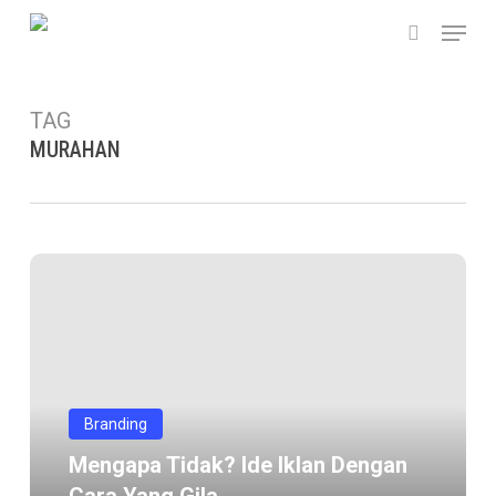
Skip
Menu
to
search
main
content
TAG
MURAHAN
Mengapa
tidak?
Ide
iklan
dengan
cara
Branding
yang
Mengapa Tidak? Ide Iklan Dengan
gila…