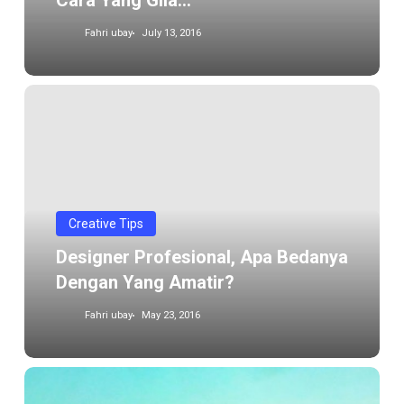
Cara Yang Gila…
Fahri ubay
July 13, 2016
Designer
profesional,
apa
bedanya
dengan
yang
Creative Tips
amatir?
Designer Profesional, Apa Bedanya
Dengan Yang Amatir?
Fahri ubay
May 23, 2016
Account
Executive,