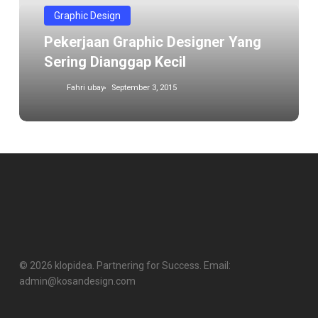
dianggap
Graphic Design
kecil
Pekerjaan Graphic Designer Yang
Sering Dianggap Kecil
Fahri ubay
September 3, 2015
© 2026 klopidea. Partnering for Success. Email:
admin@kosandesign.com