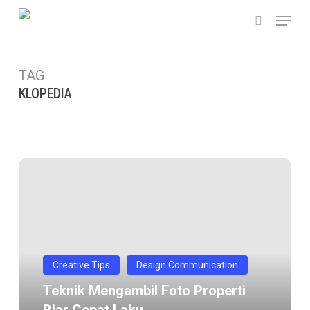
Skip
Menu
to
search
main
content
TAG
KLOPEDIA
Teknik
Mengambil
Foto
Properti
Biar
Cepat
Creative Tips
Design Communication
Laku
Teknik Mengambil Foto Properti