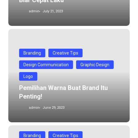
Biar Cepat Laku
admin
July 21, 2023
Pemilihan
Warna
Buat
Branding
Creative Tips
Brand
itu
Design Communication
Graphic Design
Penting!
Logo
Pemilihan Warna Buat Brand Itu
Penting!
admin
June 29, 2023
PENGARUH
Branding
Creative Tips
BRAND