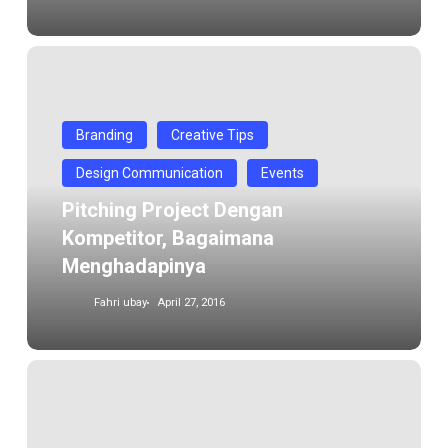
Pitching
Project
dengan
Branding
Creative Tips
kompetitor,
Bagaimana
Design Communication
Events
menghadapinya
Pitching Project Dengan
Kompetitor, Bagaimana
Menghadapinya
Fahri ubay
April 27, 2016
Cara
Hebat
menjadi