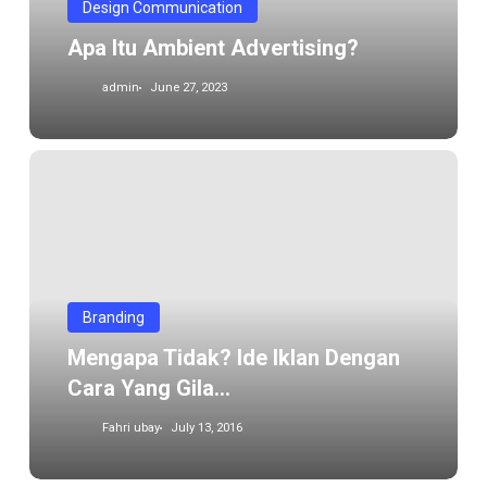
Design Communication
Apa Itu Ambient Advertising?
admin
June 27, 2023
Mengapa
tidak?
Ide
iklan
dengan
cara
Branding
yang
Mengapa Tidak? Ide Iklan Dengan
gila…
Cara Yang Gila…
Fahri ubay
July 13, 2016