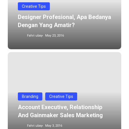
yang
Creative Tips
amatir?
Designer Profesional, Apa Bedanya
Dengan Yang Amatir?
Fahri ubay
May 23, 2016
Account
Executive,
relationship
and
gainmaker
sales
Branding
Creative Tips
Marketing
Account Executive, Relationship
And Gainmaker Sales Marketing
Fahri ubay
May 3, 2016