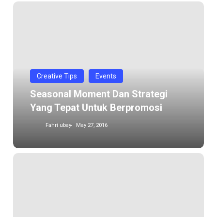
Seasonal
Moment
dan
strategi
yang
tepat
Creative Tips
Events
untuk
Seasonal Moment Dan Strategi
berpromosi
Yang Tepat Untuk Berpromosi
Fahri ubay
May 27, 2016
Designer
profesional,
apa
bedanya
dengan