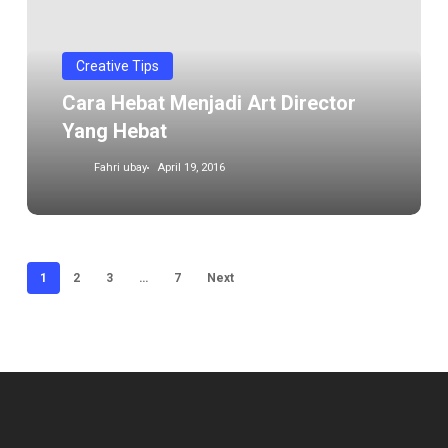
Art
Director
yang
Creative Tips
hebat
Cara Hebat Menjadi Art Director
Yang Hebat
Fahri ubay
April 19, 2016
1
2
3
…
7
Next