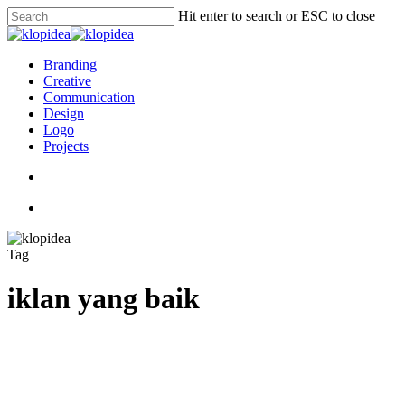
Skip
Hit enter to search or ESC to close
to
Close
main
Search
content
search
Menu
Branding
Creative
Communication
Design
Logo
Projects
search
Menu
Tag
Kunci
Menciptakan
iklan yang baik
iklan
yang
Hebat