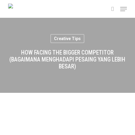
Skip
Menu
to
search
main
content
Creative Tips
HOW FACING THE BIGGER COMPETITOR
(BAGAIMANA MENGHADAPI PESAING YANG LEBIH
BESAR)