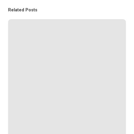
Related Posts
Bagaimana
Developer
Properti
Bisa
Bertahan
di
Tengah
Penjualan
yang
Sulit