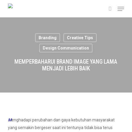
Skip
Menu
to
search
main
content
Branding
Creative Tips
Design Communication
MEMPERBAHARUI BRAND IMAGE YANG LAMA
MENJADI LEBIH BAIK
M
enghadapi perubahan dan gaya kebutuhan masyarakat
yang semakin bergeser saat ini tentunya tidak bisa terus