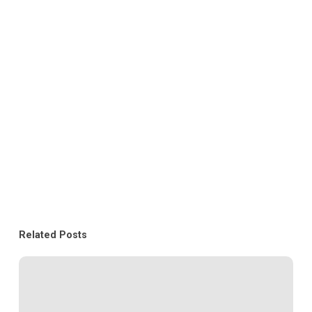
Related Posts
Bagaimana
Developer
Properti