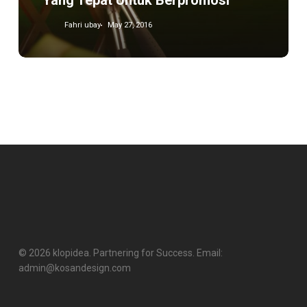
Yang Tepat Untuk Berpromosi
Fahri ubay
May 27, 2016
© 2026 klopidea. Partnering for Success. Email:
admin@kosandesign.com