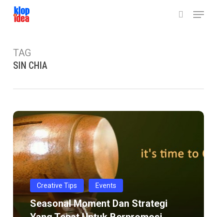
Skip
Menu
to
search
main
content
TAG
SIN CHIA
Seasonal
Moment
dan
strategi
yang
tepat
Creative Tips
Events
untuk
Seasonal Moment Dan Strategi
berpromosi