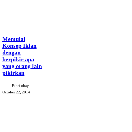
Memulai
Creative
Konsep
Tips
Design
Iklan
Communication
dengan
berpikir
Memulai
apa
Konsep Iklan
yang
dengan
orang
lain
berpikir apa
pikirkan
yang orang lain
pikirkan
Fahri ubay
October 22, 2014