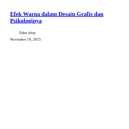
Warna
Design
dalam
Desain
Efek Warna dalam Desain Grafis dan
Grafis
Psikologinya
dan
Psikologinya
Fahri ubay
November 19, 2015