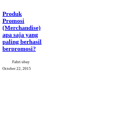
Produk
Events
Projects
Promosi
(Merchandise)
Produk
apa
Promosi
saja
(Merchandise)
yang
paling
apa saja yang
berhasil
paling berhasil
berpromosi?
berpromosi?
Fahri ubay
October 22, 2015