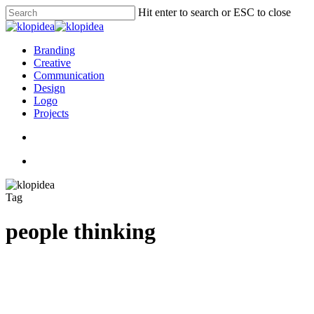
Skip
Hit enter to search or ESC to close
to
Close
main
Search
content
search
Menu
Branding
Creative
Communication
Design
Logo
Projects
search
Menu
Tag
people thinking
Efek
Creative Tips
Design Communication
Graphic