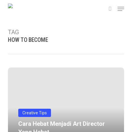
Skip
Menu
to
search
main
content
TAG
HOW TO BECOME
Cara
Hebat
menjadi
Art
Director
yang
Creative Tips
hebat
Cara Hebat Menjadi Art Director