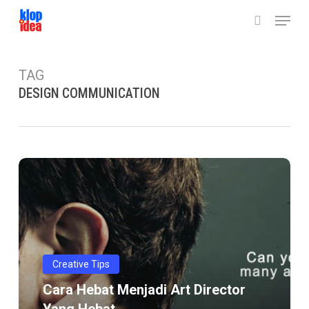
Skip
Menu
to
search
main
content
TAG
DESIGN COMMUNICATION
Cara
Hebat
menjadi
Art
Director
yang
Creative Tips
hebat
Cara Hebat Menjadi Art Director