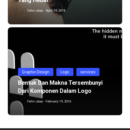
Yang Hebat
Fahri ubay
April 19, 2016
Bentuk
Dan
Makna
Tersembunyi
Dari
Komponen
Graphic Design
Logo
services
Dalam
Bentuk Dan Makna Tersembunyi
Logo
Dari Komponen Dalam Logo
Fahri ubay
February 19, 2016