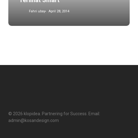
Terlihat Smart
Fahri ubay
April 28, 2014
© 2026 klopidea. Partnering for Success. Email:
admin@kosandesign.com