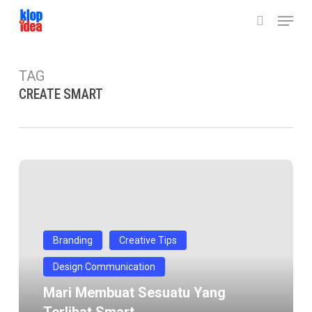
Skip
Menu
to
search
main
content
TAG
CREATE SMART
Mari
membuat
sesuatu
yang
terlihat
Branding
Creative Tips
smart
Design Communication
Mari Membuat Sesuatu Yang