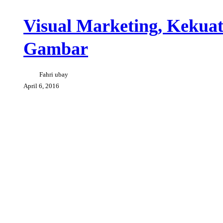
Visual
Creative Tips
Design Communication
Projects
Marketing,
Kekuatan
Visual Marketing, Kekua
Menjual
Dari
Gambar
Sebuah
Gambar
Fahri ubay
April 6, 2016