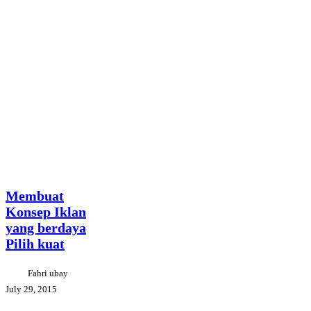
Membuat
Creative
Konsep
Tips
Projects
Iklan
yang
Membuat
berdaya
Konsep Iklan
Pilih
yang berdaya
kuat
Pilih kuat
Fahri ubay
July 29, 2015