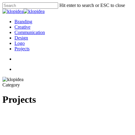
Skip
Hit enter to search or ESC to close
to
Close
main
Search
content
search
Menu
Branding
Creative
Communication
Design
Logo
Projects
search
Menu
Category
Projects
Pentingnya
Events
Projects