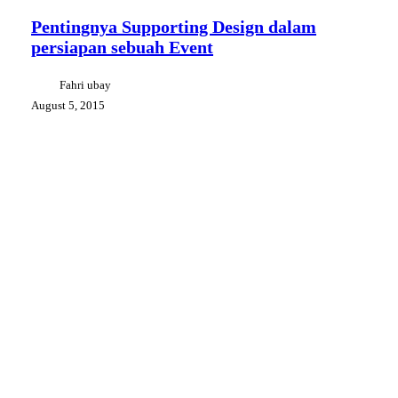
Supporting
Design
Pentingnya Supporting Design dalam
dalam
persiapan sebuah Event
persiapan
sebuah
Event
Fahri ubay
August 5, 2015