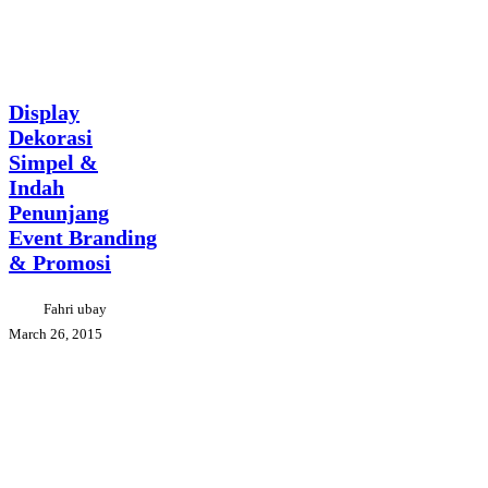
Display
Creative
Dekorasi
Tips
Events
Projects
Simpel
&
Display
Indah
Dekorasi
Penunjang
Simpel &
Event
Branding
Indah
&
Penunjang
Promosi
Event Branding
& Promosi
Fahri ubay
March 26, 2015