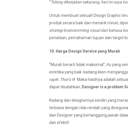
“
Tolong dikerjakan sekarang, hari ini saya t
Untuk membuat sebuah Design Graphic ter
produk secara baik dan menarik minat, diperl
strategi brainstorming visual dan bahasa k
penataan, pemahaman tujuan dan target ko
10. Harga Design Service yang Murah
.
“Murah berarti tidak maksimal”, itu yang s
estetika yang baik. kadang klien mengangg
rapih
..
That’s It
! Maka hasilnya adalah sebuah
dapat disalahkan,
Designer is a problem S
Kadang dari designernya sendiri yang mer
terbiasa dengan nilai rendah yang dinegos
dan Designer yang bertanggung jawab dala
dan efektif.