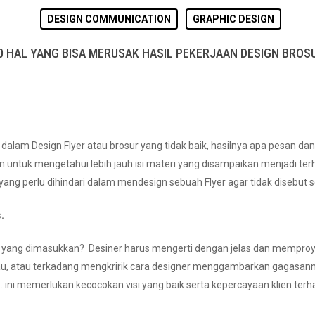
DESIGN COMMUNICATION
GRAPHIC DESIGN
0 HAL YANG BISA MERUSAK HASIL PEKERJAAN DESIGN BROS
am Design Flyer atau brosur yang tidak baik, hasilnya apa pesan dan 
 untuk mengetahui lebih jauh isi materi yang disampaikan menjadi te
 yang perlu dihindari dalam mendesign sebuah Flyer agar tidak disebut 
.
n yang dimasukkan? Desiner harus mengerti dengan jelas dan memproyek
au, atau terkadang mengkririk cara designer menggambarkan gagasann
. ini memerlukan kecocokan visi yang baik serta kepercayaan klien terh