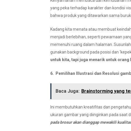
Kenyamanan membaca dan kemudahan mempel
yang peka terhadap karakter dan kondisi 
bahwa produk yang ditawarkan sama buruk d
Kadang kita menata atau membuat keindahan
menjadi berlebihan, seperti pewarnaan yan
memenuhi ruang dalam halaman. Susunlah Hea
gunakan background pada posisi dan ‘
kepe
untuk kita, tapi juga menarik untuk orang l
6. Pemilihan Illustrasi dan Resolusi gamb
Baca Juga:
Brainstorming yang te
Ini membutuhkan kreatifitas dan pengetahuan
ukuran gambar yang diinginkan pada saat di
pada brosur akan dianggap mewakili kualita