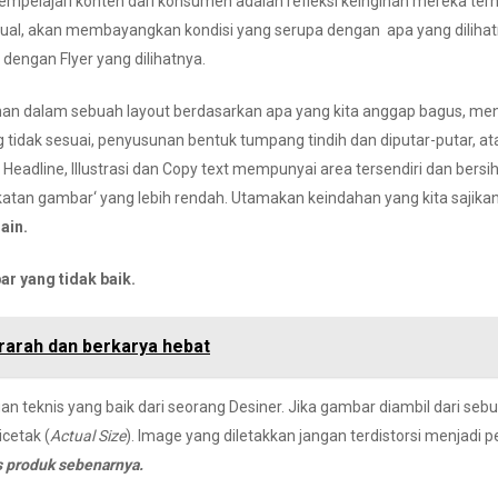
ajari konten dari konsumen adalah refleksi keinginan mereka ter
visual, akan membayangkan kondisi yang serupa dengan apa yang dili
engan Flyer yang dilihatnya.
 dalam sebuah layout berdasarkan apa yang kita anggap bagus, menur
g tidak sesuai, penyusunan bentuk tumpang tindih dan diputar-putar, a
dline, Illustrasi dan Copy text mempunyai area tersendiri dan bersih 
katan gambar
‘ yang lebih rendah. Utamakan keindahan yang kita sajika
ain.
ar yang tidak baik.
rarah dan berkarya hebat
 teknis yang baik dari seorang Desiner. Jika gambar diambil dari sebuah
cetak (
Actual Size
). Image yang diletakkan jangan terdistorsi menjad
s produk sebenarnya.