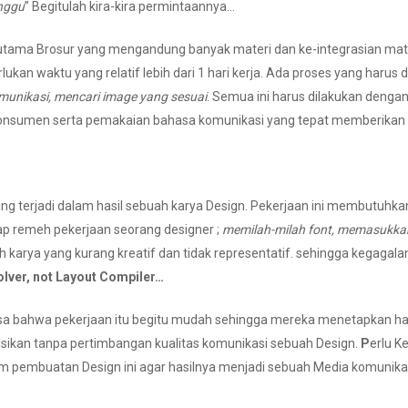
unggu
” Begitulah kira-kira permintaannya…
utama Brosur yang mengandung banyak materi dan ke-integrasian ma
ukan waktu yang relatif lebih dari 1 hari kerja. Ada proses yang harus di
omunikasi, mencari image yang sesuai
. Semua ini harus dilakukan dengan
nsumen serta pemakaian bahasa komunikasi yang tepat memberikan has
ering terjadi dalam hasil sebuah karya Design. Pekerjaan ini membutuh
ap remeh pekerjaan seorang designer ;
memilah-milah font, memasukka
 karya yang kurang kreatif dan tidak representatif. sehingga kegagala
olver, not Layout Compiler
…
asa bahwa pekerjaan itu begitu mudah sehingga mereka menetapkan har
iasikan tanpa pertimbangan kualitas komunikasi sebuah Design.
P
erlu K
m pembuatan Design ini agar hasilnya menjadi sebuah Media komunik