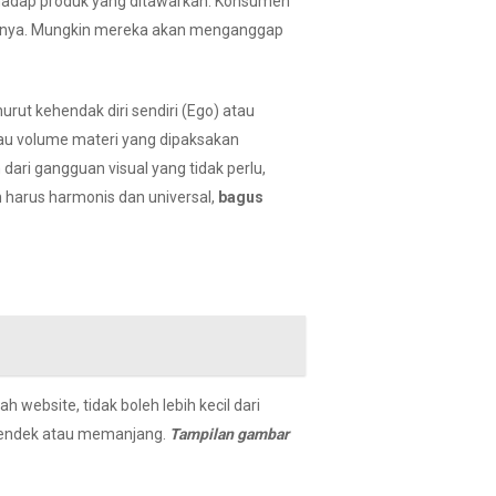
hadap produk yang ditawarkan. Konsumen
hatnya. Mungkin mereka akan menganggap
ut kehendak diri sendiri (Ego) atau
tau volume materi yang dipaksakan
dari gangguan visual yang tidak perlu,
n harus harmonis dan universal,
bagus
 website, tidak boleh lebih kecil dari
i pendek atau memanjang.
Tampilan gambar