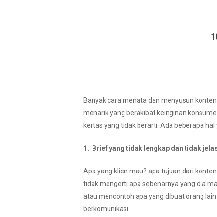
1
Banyak cara menata dan menyusun konten dal
menarik yang berakibat keinginan konsumen
kertas yang tidak berarti. Ada beberapa hal
1. Brief yang tidak lengkap dan tidak jelas
Apa yang klien mau? apa tujuan dari konte
tidak mengerti apa sebenarnya yang dia m
Hit enter to search or ESC to close
atau mencontoh apa yang dibuat orang lain 
berkomunikasi