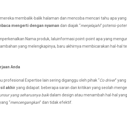
mereka membalik-balik halaman dan mencoba mencari tahu apa yang pa
baca mengerti dengan nyaman
dan diajak “
menjelajahi
” potensi-pote
mperkenalkan Nama produk, laluinformasi point-point apa yang mengu
ambahan yang melengkapinya, baru akhirnya membicarakan hal-hal te
rjaan Anda
profesional Expertise lain sering diganggu oleh pihak “
Co driver
” yang
sil akhir
yang didapat. beberapa saran dan kritikan yang seolah meng
nsur yang seharusnya baik
dalam design atau menambah hal-hal yang
yang “
mencengangkan
” dan tidak efektif.